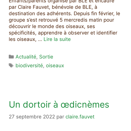
Enfants/parents organisé par BLE et encadré
par Claire Fauvet, bénévole de BLE, à
destination des adhérents. Depuis fin février, le
groupe s’est retrouvé 5 mercredis matin pour
découvrir le monde des oiseaux, ses
spécificités, apprendre à observer et identifier
les oiseaux, …
Lire la suite
Catégories
Actualité
,
Sortie
Étiquettes
biodiversité
,
oiseaux
Un dortoir à œdicnèmes
27 septembre 2022
par
claire.fauvet