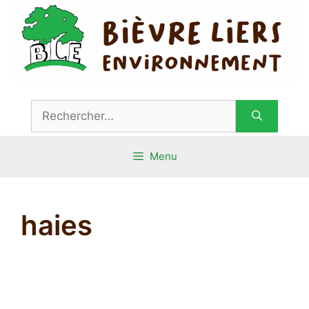
Aller
au
contenu
Rechercher :
Menu
haies