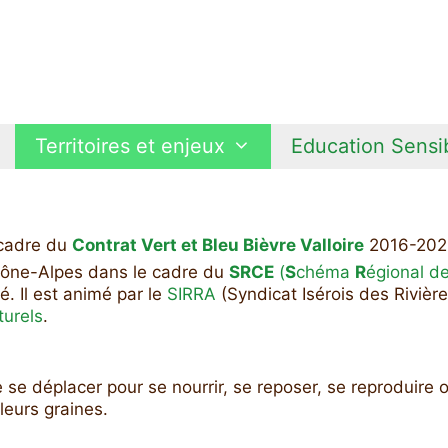
Territoires et enjeux
Education Sensib
 cadre du
Contrat Vert et Bleu Bièvre Valloire
2016-202
hône-Alpes dans le cadre du
SRCE
(
S
chéma
R
égional d
é. Il est animé par le
SIRRA
(Syndicat Isérois des Rivièr
turels
.
 se déplacer pour se nourrir, se reposer, se reproduire 
leurs graines.