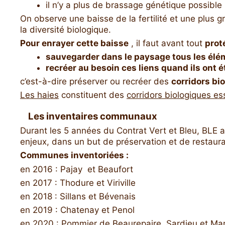
il n’y a plus de brassage génétique possible p
On observe une baisse de la fertilité et une plus g
la diversité biologique.
Pour enrayer cette baisse
, il faut avant tout
prot
sauvegarder dans le paysage tous les élém
recréer au besoin ces liens quand ils ont 
c’est-à-dire préserver ou recréer des
corridors bi
Les haies
constituent des
corridors biologiques es
Les inventaires communaux
Durant les 5 années du Contrat Vert et Bleu, BLE a
enjeux, dans un but de préservation et de restaura
Communes inventoriées :
en 2016 : Pajay et Beaufort
en 2017 : Thodure et Viriville
en 2018 : Sillans et Bévenais
en 2019 : Chatenay et Penol
en 2020 : Pommier de Beaurepaire, Sardieu et Marc