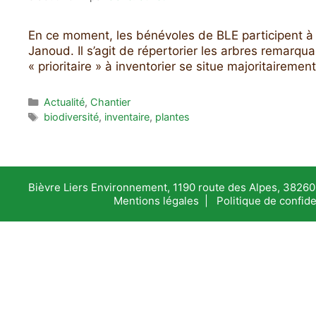
En ce moment, les bénévoles de BLE participent à l’
Janoud. Il s’agit de répertorier les arbres remarq
« prioritaire » à inventorier se situe majoritaireme
Catégories
Actualité
,
Chantier
Étiquettes
biodiversité
,
inventaire
,
plantes
Bièvre Liers Environnement, 1190 route des Alpes, 38260 
Mentions légales
|
Politique de confide