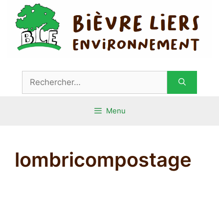
Aller
au
contenu
Rechercher :
Menu
lombricompostage